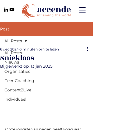
Post
All Posts
6 dec 2024
3 minuten om te lezen
All Posts
Snieklaas
Nieuws
Bijgewerkt op:
13 jan 2025
Organisaties
Peer Coaching
Content2Live
Individueel
Onze jongste van negen heeft vorig jaar 