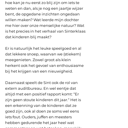
hoe kan je nu eerst zo blij zijn om iets te 
weten en dan, als je nog een jaartje wijzer 
bent, de opgedane inzichten ongedaan 
willen maken? Wat leerde mijn dochter 
me hier over onze menselijke natuur? Wat 
is het precies in het verhaal van Sinterklaas 
dat kinderen blij maakt?
Er is natuurlijk het leuke speelgoed en al 
dat lekkere snoep, waarvan we (stiekem) 
meegenieten. Zowel groot als klein 
herkent ook het gevoel van enthousiasme 
bij het krijgen van een nieuwigheid.
Daarnaast speelt de Sint ook de rol van 
extern auditbureau. En wel eentje dat 
altijd met een positief rapport komt: “Er 
zijn geen stoute kinderen dit jaar.“ Het is 
een erkenning van de kinderen dat ze 
goed zijn, ook al doen ze soms wel eens 
iets fout. Ouders, juffen en meesters 
hebben gedurende het jaar heel wat 