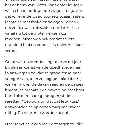
het geheim van Sinterklaas ontdekt. Toen 
we na haar indringende vragen toegaven 
dat wij er inderdaad voor iets tussen zaten, 
lachte ze met fonkelende ogen. Ik denk 
dat ze fier was, misschien omdat ze zich 
vanaf nu tot de grote mensen kon 
rekenen. Misschien ook omdat ze iets 
ontrafeld had en er puzzelstukjes in elkaar 
vielen.
Groot was onze verbazing toen ze dit jaar 
bij de aankomst van de goedheilige man 
in Antwerpen zei dat ze graag terug naar 
vroeger wou, toen ze nog geloofde dat hij 
werkelijk over de daken reed en de pakjes 
bracht. Ze maakte een beweging met haar 
hand alsof ze haar geheugen wilde 
resetten. “Gewoon, omdat dat leuk was,” 
antwoordde ze op onze vraag naar meer 
uitleg. En daarmee was de kous af.
Haar reacties leken me eerst tegenstrijdig: 