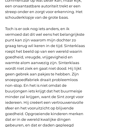
commentaar op wat beter kan, maar kijk, 
een onaantastbare autoriteit trekt er een 
streep onder en zorgt voor erkenning. Het 
schouderklopje van de grote baas.
Toch is er ook nog iets anders, en ik 
vermoed dat dit wel eens het belangrijkste 
punt kan zijn waarom mijn dochter zo 
graag terug wil keren in de tijd. Sinterklaas 
roept het beeld op van een wereld waarin 
goedheid, vreugde, vrijgevigheid en 
warmte alom aanwezig zijn. Sinterklaas 
wordt niet ziek en gaat niet dood. Hij lijkt 
geen gebrek aan pakjes te hebben. Zijn 
snoepgoedfabriek draait probleemloos 
non-stop. En het is niet omdat de 
buurjongen iets krijgt dat het buurmeisje 
minder zal krijgen, want de Sint zorgt voor 
iedereen. Hij creëert een vertrouwensvolle 
sfeer en het vooruitzicht op blijvende 
goedheid. Opgroeiende kinderen merken 
dat er in de wereld kwalijke dingen 
gebeuren, en dat er daden gepleegd 