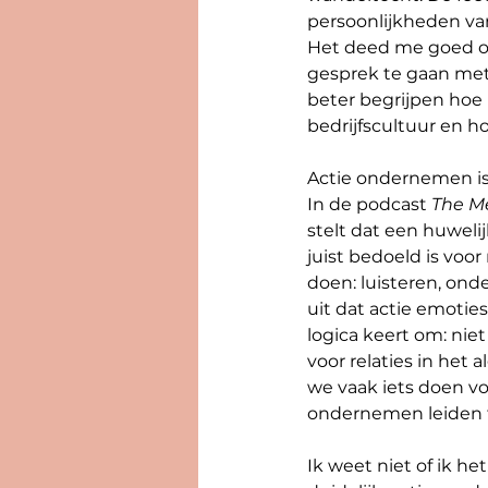
persoonlijkheden van
Het deed me goed om
gesprek te gaan met 
beter begrijpen hoe
bedrijfscultuur en ho
Actie ondernemen is 
In de podcast 
The M
stelt dat een huweli
juist bedoeld is vo
doen: luisteren, onde
uit dat actie emotie
logica keert om: niet
voor relaties in het
we vaak iets doen v
ondernemen leiden t
Ik weet niet of ik h