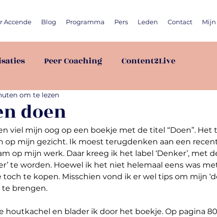
r Accende
Blog
Programma
Pers
Leden
Contact
Mijn
saties
Peer Coaching
Content2Live
nuten om te lezen
en doen
 viel mijn oog op een boekje met de titel “Doen”. Het 
 op mijn gezicht. Ik moest terugdenken aan een recente
op mijn werk. Daar kreeg ik het label ‘Denker’, met 
’ te worden. Hoewel ik het niet helemaal eens was met 
e toch te kopen. Misschien vond ik er wel tips om mijn ‘
 te brengen.
de houtkachel en blader ik door het boekje. Op pagina 80 