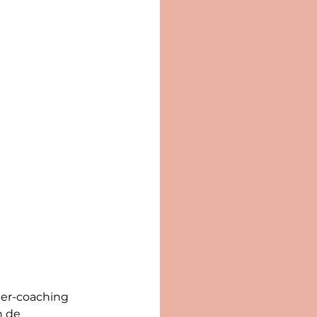
eer-coaching 
n de 