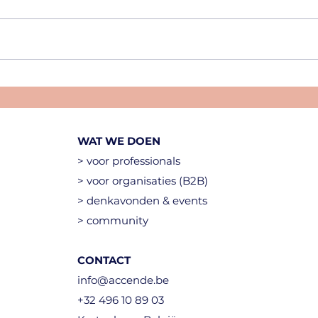
Warm en koud
Sum
WAT WE DOEN
> voor professionals
> voor organisaties (B2B)
> denkavonden & events
> community
CONTACT
info@accende.be
+32 496 10 89 03