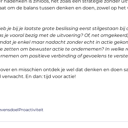
er nadenken is zinloos, net zoals een strategie zonder ui
gaat om de balans tussen denken en doen, zowel op het w
eb je bij je laatste grote beslissing eerst stilgestaan bij 
was je vooral bezig met de uitvoering? Of, net omgekeerd,
dat je enkel maar nadacht zonder echt in actie gekome
e zetten om bewuster actie te ondernemen? In welke rel
rnemen om positieve verbinding of gevoelens te verst
n over en misschien ontdek je wel dat denken en doen 
verwacht. En dan: tijd voor actie!
evensdoel
Proactiviteit