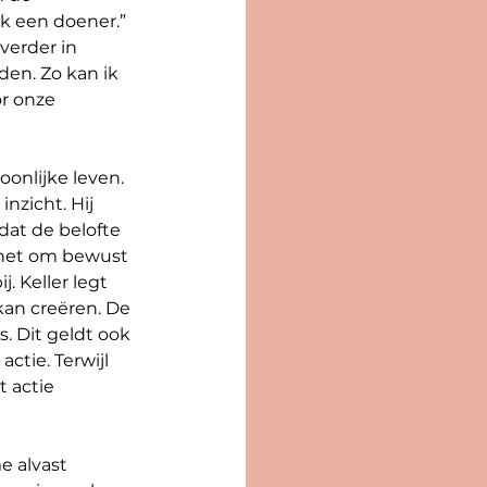
ak een doener.” 
erder in 
en. Zo kan ik 
r onze 
onlijke leven. 
nzicht. Hij 
dat de belofte 
 het om bewust 
. Keller legt 
kan creëren. De 
s. Dit geldt ook 
tie. Terwijl 
 actie 
e alvast 