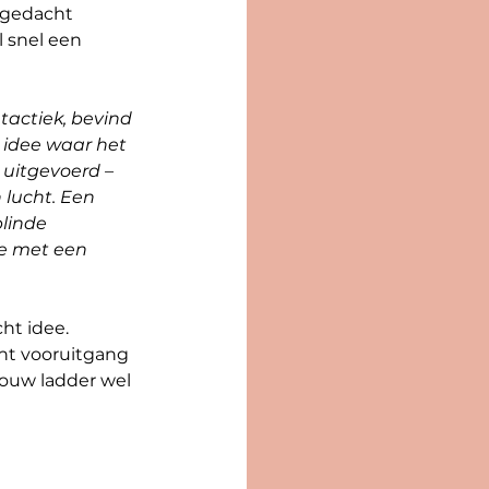
agedacht 
 snel een 
tactiek, bevind 
 idee waar het 
 uitgevoerd – 
lucht. Een 
linde 
ie met een 
ht idee. 
ht vooruitgang 
ouw ladder wel 