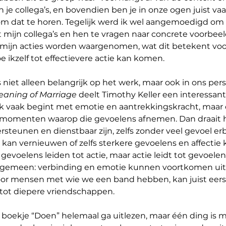
 je collega’s, en bovendien ben je in onze ogen juist va
 dat te horen. Tegelijk werd ik wel aangemoedigd om v
mijn collega’s en hen te vragen naar concrete voorbeeld
 mijn acties worden waargenomen, wat dit betekent voo
e ikzelf tot effectievere actie kan komen.
niet alleen belangrijk op het werk, maar ook in ons perso
eaning of Marriage
 deelt Timothy Keller een interessant i
jk vaak begint met emotie en aantrekkingskracht, maar 
or momenten waarop die gevoelens afnemen. Dan draait
rsteunen en dienstbaar zijn, zelfs zonder veel gevoel erbij
s kan vernieuwen of zelfs sterkere gevoelens en affectie 
 gevoelens leiden tot actie, maar actie leidt tot gevoelen
 algemeen: verbinding en emotie kunnen voortkomen uit ac
oor mensen met wie we een band hebben, kan juist eerst
ot diepere vriendschappen.
et boekje “Doen” helemaal ga uitlezen, maar één ding is m