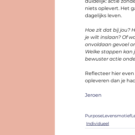
duidelijk: actie zond
niets oplevert. Het 
dagelijks leven.
Hoe zit dat bij jou? H
je wilt inslaan? Of 
onvoldaan gevoel om
Welke stappen kan j
bewuster actie onde
Reflecteer hier eve
opleveren dan je had 
Jeroen
Purpose
Levensmotief
L
Individueel