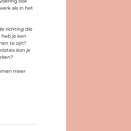
tvoering ook 
erk als in het 
de richting die 
 heb je een 
n te zijn? 
aties kan je 
erken?
samen meer 