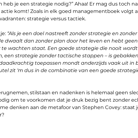
m heb je een strategie nodig?” Ahaa! Er mag dus toch n
 actie komt! Zoals in elk goed managementboek volgt al
kwadranten: strategie versus tactiek.
je: 
“Als je een doel nastreeft zonder strategie en zonder 
t. Je dwaalt dan zonder plan door het leven en hebt geen
ar te wachten staat. Een goede strategie die nooit wordt
 een strategie zonder tactische stappen – is gebakken 
 daadkrachtig toepassen mondt anderzijds vaak uit in b
eutel zit ‘m dus in de combinatie van een goede strateg
erugnemen, stilstaan en nadenken is helemaal geen slec
nodig om te voorkomen dat je druk bezig bent zonder ec
 me denken aan de metafoor van Stephen Covey: staat j
r?