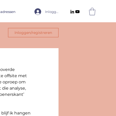
 adressen
Inloggen
Inloggen/registreren
toverde 
 offsite met 
de oproep om 
die analyse, 
doenerskant’ 
blijf ik hangen 