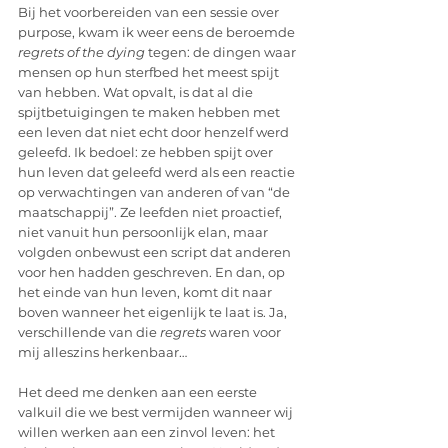
Bij het voorbereiden van een sessie over 
purpose, kwam ik weer eens de beroemde 
regrets of the dying
 tegen: de dingen waar 
mensen op hun sterfbed het meest spijt 
van hebben. Wat opvalt, is dat al die 
spijtbetuigingen te maken hebben met 
een leven dat niet echt door henzelf werd 
geleefd. Ik bedoel: ze hebben spijt over 
hun leven dat geleefd werd als een reactie 
op verwachtingen van anderen of van “de 
maatschappij”. Ze leefden niet proactief, 
niet vanuit hun persoonlijk elan, maar 
volgden onbewust een script dat anderen 
voor hen hadden geschreven. En dan, op 
het einde van hun leven, komt dit naar 
boven wanneer het eigenlijk te laat is. Ja, 
verschillende van die 
regrets
 waren voor 
mij alleszins herkenbaar…
Het deed me denken aan een eerste 
valkuil die we best vermijden wanneer wij 
willen werken aan een zinvol leven: het 