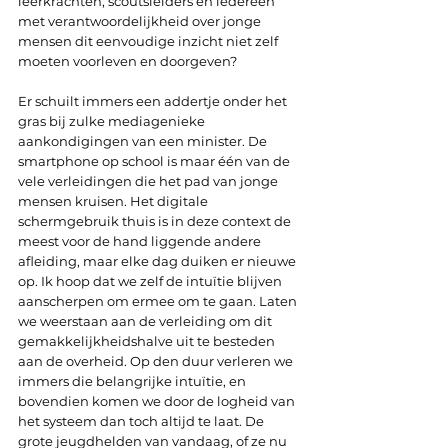
leerkrachten, scoutsleiders en iedereen 
met verantwoordelijkheid over jonge 
mensen dit eenvoudige inzicht niet zelf 
moeten voorleven en doorgeven?
Er schuilt immers een addertje onder het 
gras bij zulke mediagenieke 
aankondigingen van een minister. De 
smartphone op school is maar één van de 
vele verleidingen die het pad van jonge 
mensen kruisen. Het digitale 
schermgebruik thuis is in deze context de 
meest voor de hand liggende andere 
afleiding, maar elke dag duiken er nieuwe 
op. Ik hoop dat we zelf de intuïtie blijven 
aanscherpen om ermee om te gaan. Laten 
we weerstaan aan de verleiding om dit 
gemakkelijkheidshalve uit te besteden 
aan de overheid. Op den duur verleren we 
immers die belangrijke intuïtie, en 
bovendien komen we door de logheid van 
het systeem dan toch altijd te laat. De 
grote jeugdhelden van vandaag, of ze nu 