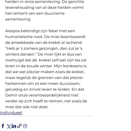
helden in onze samenleving. De gerichte 
levenshouding van al deze helden vormt 
het cement van een duurzame 
samenleving.
Aisopos beëindigt zijn fabel met een 
humoristische noot. De mier beantwoordt 
de smeekbede van de krekel al lachend: 
“Heb je ‘s zomers gezongen, dan zul je ‘s 
winters dansen.” De mier lijkt er dus van 
overtuigd dat de  krekel zelf wel zijn les zal 
leren in de koude winter. Mijn kerstwens is 
dat we wel plezier maken zoals de krekel, 
maar tegelijk de grenzen van dat plezier 
herkennen om zo een meer duurzaam, 
gelukkig en zinvol leven te leiden. En dat 
Demir onze verantwoordelijkheid niet 
verder op zich hoeft te nemen, net zoals de 
mier dat ook niet doet.
Individueel