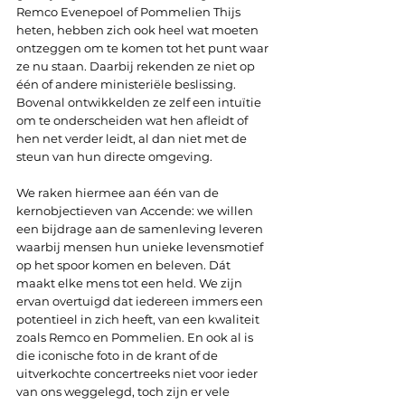
Remco Evenepoel of Pommelien Thijs 
heten, hebben zich ook heel wat moeten 
ontzeggen om te komen tot het punt waar 
ze nu staan. Daarbij rekenden ze niet op 
één of andere ministeriële beslissing. 
Bovenal ontwikkelden ze zelf een intuïtie 
om te onderscheiden wat hen afleidt of 
hen net verder leidt, al dan niet met de 
steun van hun directe omgeving. 
We raken hiermee aan één van de 
kernobjectieven van Accende: we willen 
een bijdrage aan de samenleving leveren 
waarbij mensen hun unieke levensmotief 
op het spoor komen en beleven. Dát 
maakt elke mens tot een held. We zijn 
ervan overtuigd dat iedereen immers een 
potentieel in zich heeft, van een kwaliteit 
zoals Remco en Pommelien. En ook al is 
die iconische foto in de krant of de 
uitverkochte concertreeks niet voor ieder 
van ons weggelegd, toch zijn er vele 