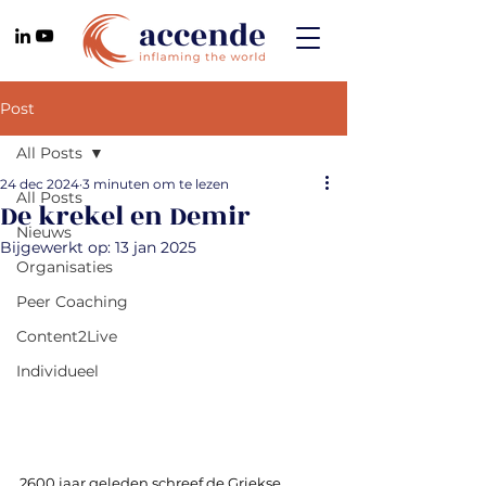
Post
All Posts
24 dec 2024
3 minuten om te lezen
All Posts
De krekel en Demir
Nieuws
Bijgewerkt op:
13 jan 2025
Organisaties
Peer Coaching
Content2Live
Individueel
2600 jaar geleden schreef de Griekse 