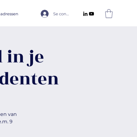
 adressen
Se connecter
 in je
udenten
ken van
.m. 9