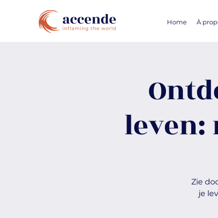
Home
À prop
Ontde
leven:
Zie do
je l