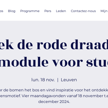
os
Blog
Programme
Pers
Leden
Contactez-nous
Mijn
k de rode draad
 module voor st
lun. 18 nov.
  |  
Leuven
or de bomen het bos en vind inspiratie voor het ontdek
evensmotief. Vier maandagavonden vanaf 18 november t.e
december 2024.