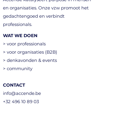
en organisaties. Onze vzw promoot het
gedachtengoed en verbindt
professionals.
WAT WE DOEN
> voor professionals
> voor organisaties (B2B)
> denkavonden & events
> community
CONTACT
info@accende.be
+32 496 10 89 03
Kortenberg, België​
STEUN ONS (vzw)
> word lid van het netwerk