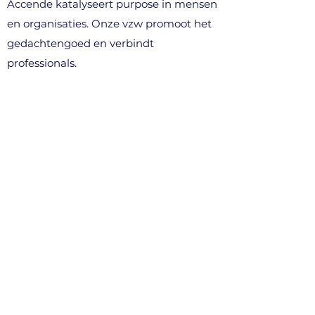
Accende katalyseert purpose in mensen
en organisaties. Onze vzw promoot het
gedachtengoed en verbindt
professionals.
WAT WE DOEN
> voor professionals
> voor organisaties (B2B)
> denkavonden & events
> community
CONTACT
info@accende.be
+32 496 10 89 03
Kortenberg, België​
STEUN ONS (vzw)
> word lid van het netwerk