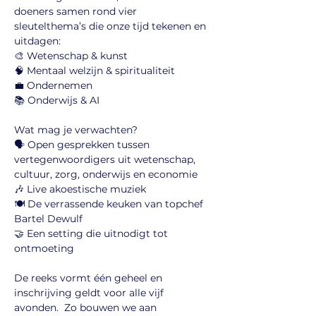
doeners samen rond vier 
sleutelthema’s die onze tijd tekenen en 
uitdagen:
🎨 Wetenschap & kunst
🧠 Mentaal welzijn & spiritualiteit
💼 Ondernemen 
📚 Onderwijs & AI
Wat mag je verwachten?
🗣️ Open gesprekken tussen 
vertegenwoordigers uit wetenschap, 
cultuur, zorg, onderwijs en economie
🎶 Live akoestische muziek
🍽️ De verrassende keuken van topchef 
Bartel Dewulf
🤝 Een setting die uitnodigt tot 
ontmoeting
De reeks vormt één geheel en 
inschrijving geldt voor alle vijf 
avonden.  Zo bouwen we aan 