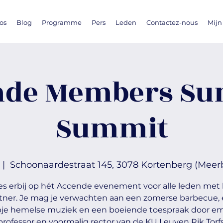
os
Blog
Programme
Pers
Leden
Contactez-nous
Mijn
nde Members S
Summit
 |  
Schoonaardestraat 145, 3078 Kortenberg (Meerb
s erbij op hét Accende evenement voor alle leden met
tner. Je mag je verwachten aan een zomerse barbecue,
pje hemelse muziek en een boeiende toespraak door em
professor en voormalig rector van de KU Leuven Rik Torfs