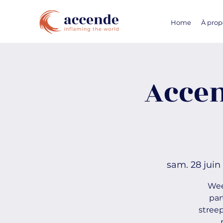
Home
À prop
Acce
sam. 28 juin
 
Wee
par
stree