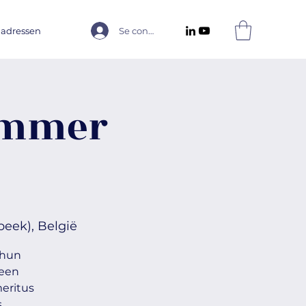
 adressen
Se connecter
ummer
eek), België
 hun
 een
eritus
.