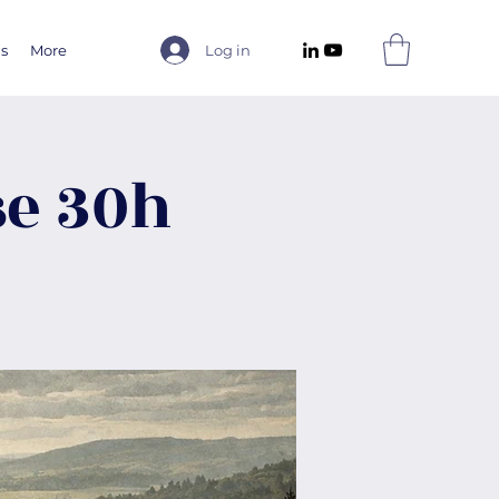
us
More
Log in
se 30h