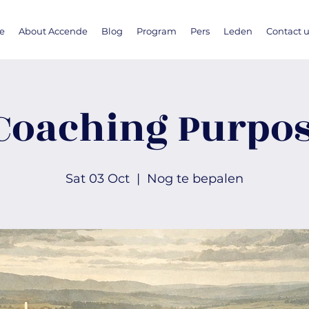
e
About Accende
Blog
Program
Pers
Leden
Contact 
Coaching Purpo
Sat 03 Oct
  |  
Nog te bepalen