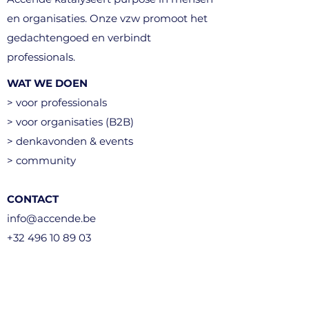
en organisaties. Onze vzw promoot het
gedachtengoed en verbindt
professionals.
WAT WE DOEN
> voor professionals
> voor organisaties (B2B)
> denkavonden & events
> community
CONTACT
info@accende.be
+32 496 10 89 03
Kortenberg, België​
STEUN ONS (vzw)
> word lid van het netwerk