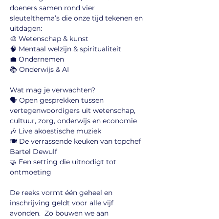
doeners samen rond vier 
sleutelthema’s die onze tijd tekenen en 
uitdagen:
🎨 Wetenschap & kunst
🧠 Mentaal welzijn & spiritualiteit
💼 Ondernemen 
📚 Onderwijs & AI
Wat mag je verwachten?
🗣️ Open gesprekken tussen 
vertegenwoordigers uit wetenschap, 
cultuur, zorg, onderwijs en economie
🎶 Live akoestische muziek
🍽️ De verrassende keuken van topchef 
Bartel Dewulf
🤝 Een setting die uitnodigt tot 
ontmoeting
De reeks vormt één geheel en 
inschrijving geldt voor alle vijf 
avonden.  Zo bouwen we aan 