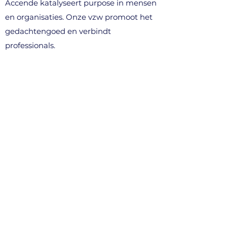
Accende katalyseert purpose in mensen
en organisaties. Onze vzw promoot het
gedachtengoed en verbindt
professionals.
WAT WE DOEN
> voor professionals
> voor organisaties (B2B)
> denkavonden & events
> community
CONTACT
info@accende.be
+32 496 10 89 03
Kortenberg, België​
STEUN ONS (vzw)
> word lid van het netwerk