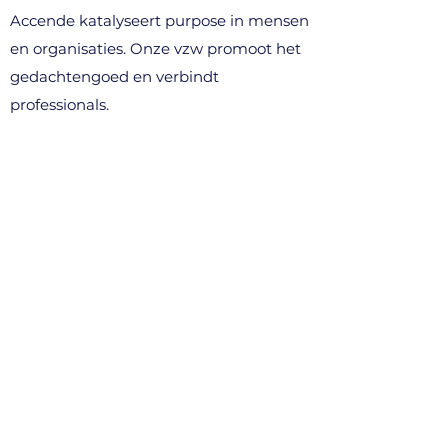
Accende katalyseert purpose in mensen
en organisaties. Onze vzw promoot het
gedachtengoed en verbindt
professionals.
WAT WE DOEN
> voor professionals
> voor organisaties (B2B)
> denkavonden & events
> community
CONTACT
info@accende.be
+32 496 10 89 03
Kortenberg, België​
STEUN ONS (vzw)