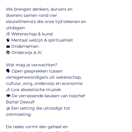
We brengen denkers, durvers en 
doeners samen rond vier 
sleutelthema’s die onze tijd tekenen en 
uitdagen:
🎨 Wetenschap & kunst
🧠 Mentaal welzijn & spiritualiteit
💼 Ondernemen 
📚 Onderwijs & AI
Wat mag je verwachten?
🗣️ Open gesprekken tussen 
vertegenwoordigers uit wetenschap, 
cultuur, zorg, onderwijs en economie
🎶 Live akoestische muziek
🍽️ De verrassende keuken van topchef 
Bartel Dewulf
🤝 Een setting die uitnodigt tot 
ontmoeting
De reeks vormt één geheel en 