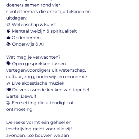
doeners samen rond vier 
sleutelthema’s die onze tijd tekenen en 
uitdagen:
🎨 Wetenschap & kunst
🧠 Mentaal welzijn & spiritualiteit
💼 Ondernemen 
📚 Onderwijs & AI
Wat mag je verwachten?
🗣️ Open gesprekken tussen 
vertegenwoordigers uit wetenschap, 
cultuur, zorg, onderwijs en economie
🎶 Live akoestische muziek
🍽️ De verrassende keuken van topchef 
Bartel Dewulf
🤝 Een setting die uitnodigt tot 
ontmoeting
De reeks vormt één geheel en 
inschrijving geldt voor alle vijf 
avonden.  Zo bouwen we aan 