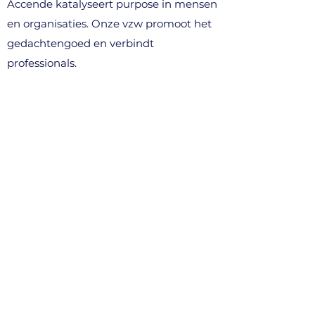
Accende katalyseert purpose in mensen
en organisaties. Onze vzw promoot het
gedachtengoed en verbindt
professionals.
WAT WE DOEN
> voor professionals
> voor organisaties (B2B)
> denkavonden & events
> community
CONTACT
info@accende.be
+32 496 10 89 03
Kortenberg, België​
STEUN ONS (vzw)
> word lid van het netwerk