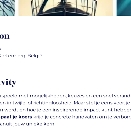
ion
0
Kortenberg, België
ivity
spoeld met mogelijkheden, keuzes en een snel verande
 in twijfel of richtingloosheid. Maar stel je eens voor: j
 van wordt en hoe je een inspirerende impact kunt hebbe
paal je koers
 krijg je concrete handvaten om je verbor
anuit jouw unieke kern.