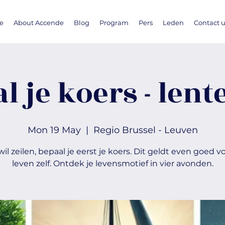
e
About Accende
Blog
Program
Pers
Leden
Contact 
l je koers - lent
Mon 19 May
  |  
Regio Brussel - Leuven
 wil zeilen, bepaal je eerst je koers. Dit geldt even goed v
leven zelf. Ontdek je levensmotief in vier avonden.