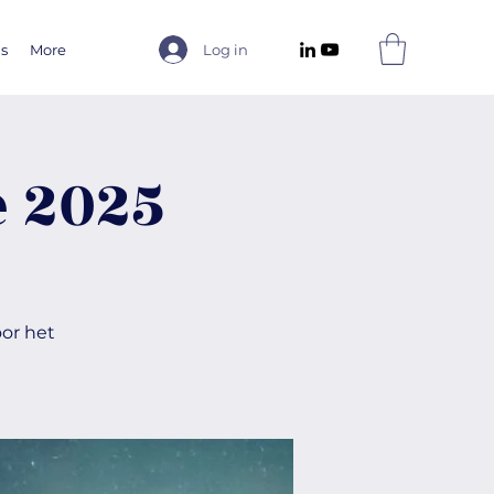
us
More
Log in
e 2025
oor het