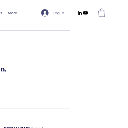
us
More
Log in
on.