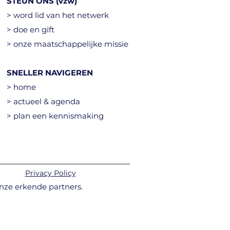
STEUN ONS (vzw)
> word lid van het netwerk
> doe en gift
> onze maatschappelijke missie
SNELLER NAVIGEREN
> home
> actueel & agenda
> plan een kennismaking
Privacy Policy
nze erkende partners.