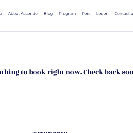
e
About Accende
Blog
Program
Pers
Leden
Contact 
thing to book right now. Check back so