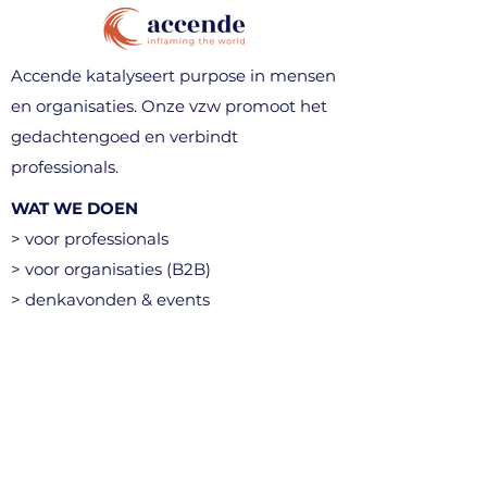
Accende katalyseert purpose in mensen
en organisaties. Onze vzw promoot het
gedachtengoed en verbindt
professionals.
WAT WE DOEN
> voor professionals
> voor organisaties (B2B)
> denkavonden & events
> community
CONTACT
info@accende.be
+32 496 10 89 03
Kortenberg, België​