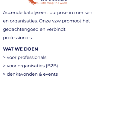
Accende katalyseert purpose in mensen
en organisaties. Onze vzw promoot het
gedachtengoed en verbindt
professionals.
WAT WE DOEN
> voor professionals
> voor organisaties (B2B)
> denkavonden & events
> community
CONTACT
info@accende.be
+32 496 10 89 03
Kortenberg, België​