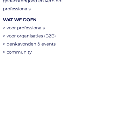
gedachtengoed en verbindt
professionals.
WAT WE DOEN
> voor professionals
> voor organisaties (B2B)
> denkavonden & events
> community
CONTACT
info@accende.be
+32 496 10 89 03
Kortenberg, België​
STEUN ONS (vzw)
> word lid van het netwerk
> doe en gift
> onze maatschappelijke missie