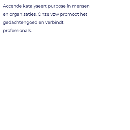
Accende katalyseert purpose in mensen
en organisaties. Onze vzw promoot het
gedachtengoed en verbindt
professionals.
WAT WE DOEN
> voor professionals
> voor organisaties (B2B)
> denkavonden & events
> community
CONTACT
info@accende.be
+32 496 10 89 03
Kortenberg, België​
STEUN ONS (vzw)