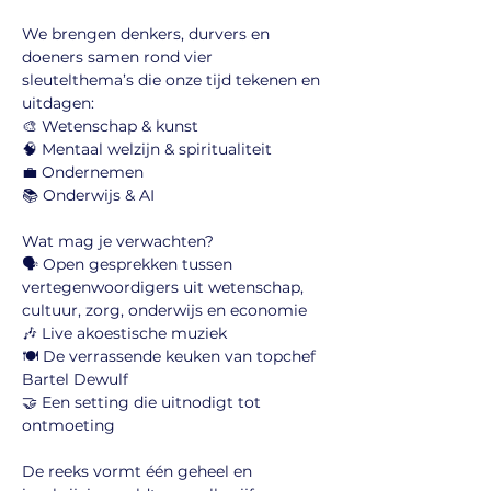
We brengen denkers, durvers en 
doeners samen rond vier 
sleutelthema’s die onze tijd tekenen en 
uitdagen:
🎨 Wetenschap & kunst
🧠 Mentaal welzijn & spiritualiteit
💼 Ondernemen 
📚 Onderwijs & AI
Wat mag je verwachten?
🗣️ Open gesprekken tussen 
vertegenwoordigers uit wetenschap, 
cultuur, zorg, onderwijs en economie
🎶 Live akoestische muziek
🍽️ De verrassende keuken van topchef 
Bartel Dewulf
🤝 Een setting die uitnodigt tot 
ontmoeting
De reeks vormt één geheel en 