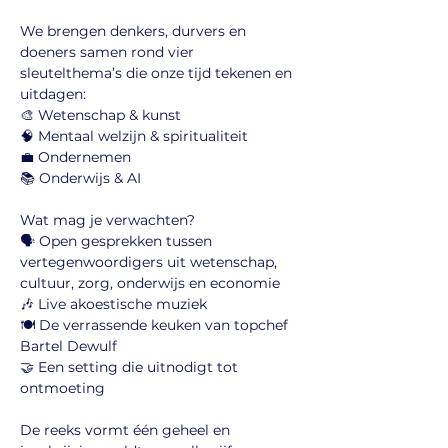
We brengen denkers, durvers en 
doeners samen rond vier 
sleutelthema’s die onze tijd tekenen en 
uitdagen:
🎨 Wetenschap & kunst
🧠 Mentaal welzijn & spiritualiteit
💼 Ondernemen 
📚 Onderwijs & AI
Wat mag je verwachten?
🗣️ Open gesprekken tussen 
vertegenwoordigers uit wetenschap, 
cultuur, zorg, onderwijs en economie
🎶 Live akoestische muziek
🍽️ De verrassende keuken van topchef 
Bartel Dewulf
🤝 Een setting die uitnodigt tot 
ontmoeting
De reeks vormt één geheel en 