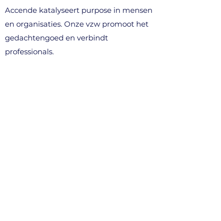
Accende katalyseert purpose in mensen
en organisaties. Onze vzw promoot het
gedachtengoed en verbindt
professionals.
WAT WE DOEN
> voor professionals
> voor organisaties (B2B)
> denkavonden & events
> community
CONTACT
info@accende.be
+32 496 10 89 03
Kortenberg, België​
STEUN ONS (vzw)