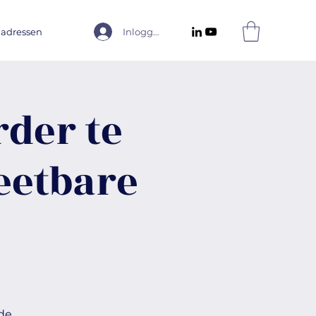
 adressen
Inloggen
der te
eetbare
de