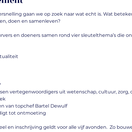
nement
versnelling gaan we op zoek naar wat echt is. Wat betek
ken, doen en samenleven?
vers en doeners samen rond vier sleutelthema’s die onz
tualiteit
?
sen vertegenwoordigers uit wetenschap, cultuur, zorg,
iek
en van topchef Bartel Dewulf
digt tot ontmoeting
l en inschrijving geldt voor alle vijf avonden.  Zo bou