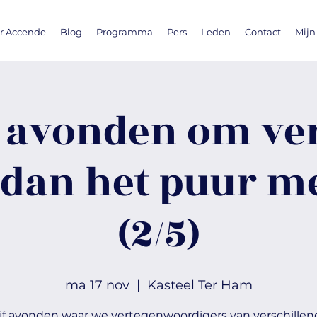
r Accende
Blog
Programma
Pers
Leden
Contact
Mijn
- avonden om ver
 dan het puur m
(2/5)
ma 17 nov
  |  
Kasteel Ter Ham
ijf avonden waar we vertegenwoordigers van verschillen