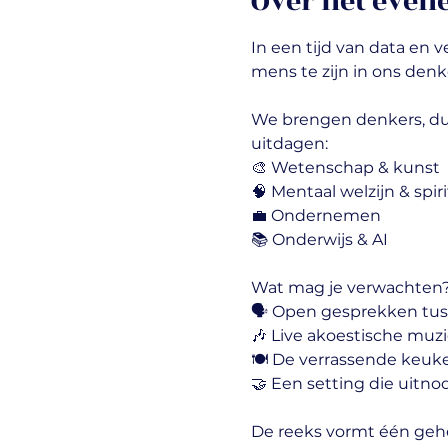
Over het eve
In een tijd van data en 
mens te zijn in ons den
We brengen denkers, dur
uitdagen:
🎨 Wetenschap & kunst
🧠 Mentaal welzijn & spiri
💼 Ondernemen 
📚 Onderwijs & AI
Wat mag je verwachten
🗣️ Open gesprekken tus
🎶 Live akoestische muz
🍽️ De verrassende keuk
🤝 Een setting die uitno
De reeks vormt één gehee