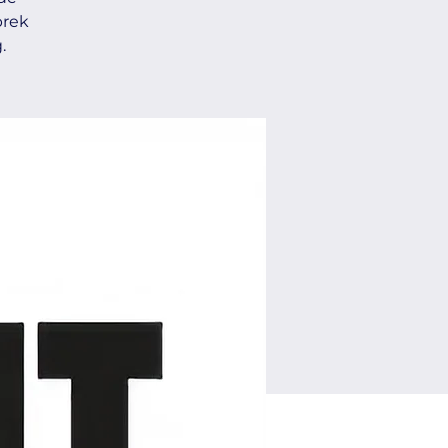
prek
.