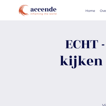
Home
Ove
ECHT 
kijken
V