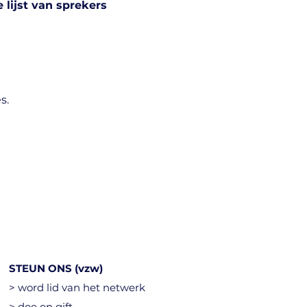
lijst van sprekers 
s.
STEUN ONS (vzw)
> word lid van het netwerk
> doe en gift