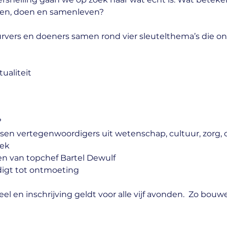
ken, doen en samenleven?
vers en doeners samen rond vier sleutelthema’s die onz
tualiteit
?
sen vertegenwoordigers uit wetenschap, cultuur, zorg,
iek
en van topchef Bartel Dewulf
digt tot ontmoeting
l en inschrijving geldt voor alle vijf avonden.  Zo bou