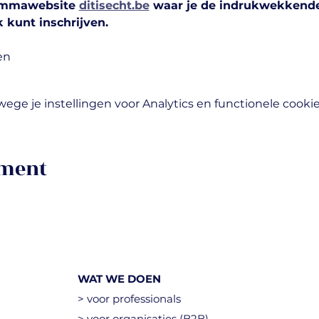
ammawebsite 
ditisecht.be
 waar je de indrukwekkende 
k kunt inschrijven.
en
ge je instellingen voor Analytics en functionele cookie
ement
WAT WE DOEN
> voor professionals
> voor organisaties (B2B)