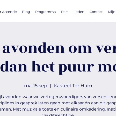
r Accende
Blog
Programma
Pers
Leden
Contact
Mijn
- avonden om ver
 dan het puur m
ma 15 sep
  |  
Kasteel Ter Ham
ijf avonden waar we vertegenwoordigers van verschillen
ciplines in gesprek laten gaan met elkaar én aan dit ges
men. Met muzikale toets en culinaire omkadering. Insc
via ditisecht.be