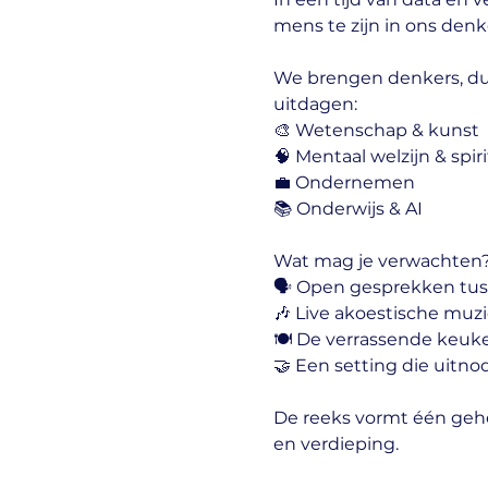
mens te zijn in ons den
We brengen denkers, dur
uitdagen:
🎨 Wetenschap & kunst
🧠 Mentaal welzijn & spiri
💼 Ondernemen 
📚 Onderwijs & AI
Wat mag je verwachten
🗣️ Open gesprekken tus
🎶 Live akoestische muz
🍽️ De verrassende keuk
🤝 Een setting die uitno
De reeks vormt één gehee
en verdieping.