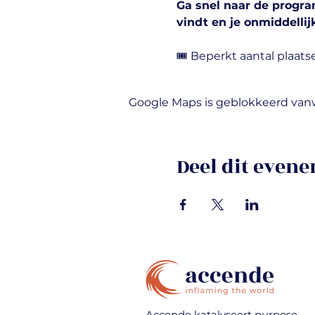
Ga snel naar de progr
vindt en je onmiddellij
🎟️ Beperkt aantal plaats
Google Maps is geblokkeerd vanwe
Deel dit even
Accende katalyseert purpose