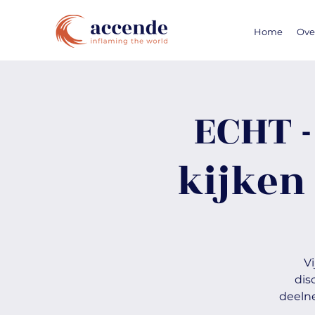
Home
Ove
ECHT 
kijken
V
dis
deelne