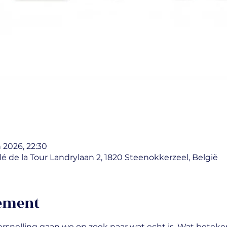
n 2026, 22:30
lé de la Tour Landrylaan 2, 1820 Steenokkerzeel, België
nement
versnelling gaan we op zoek naar wat echt is. Wat betek