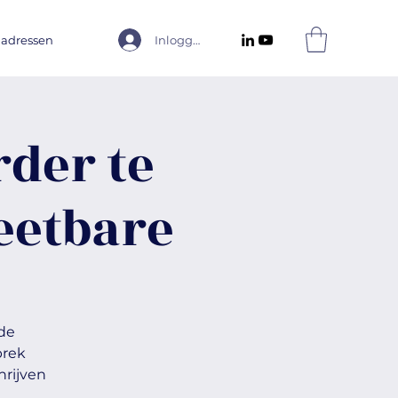
 adressen
Inloggen
der te
eetbare
de
prek
hrijven